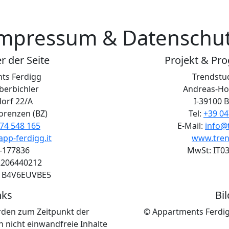
mpressum & Datenschu
 der Seite
Projekt & Pr
ts Ferdigg
Trendstu
berbichler
Andreas-Hof
orf 22/A
I-39100 B
Lorenzen (BZ)
Tel:
+39 04
74 548 165
E-Mail:
info@t
pp-ferdigg.it
www.trend
-177836
MwSt: IT0
2206440212
81B4V6EUVBE5
nks
Bil
rden zum Zeitpunkt der
© Appartments Ferdig
h nicht einwandfreie Inhalte