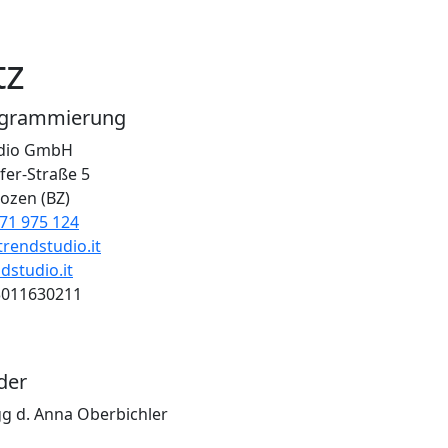
tz
ogrammierung
dio GmbH
er-Straße 5
ozen (BZ)
71 975 124
rendstudio.it
studio.it
3011630211
der
g d. Anna Oberbichler