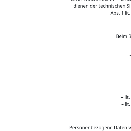
dienen der technischen Si
Abs. 1 li
Beim B
– li
– li
Personenbezogene Daten wer