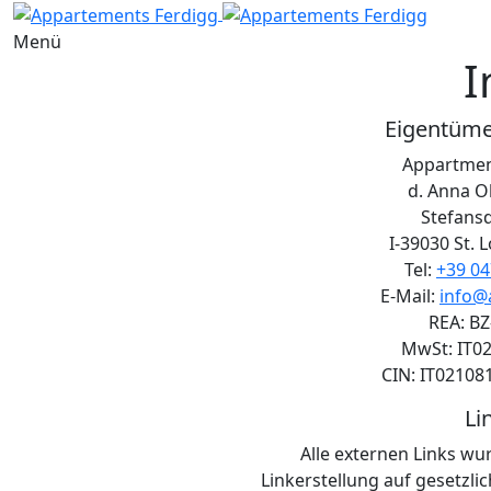
Menü
I
Eigentümer
Appartmen
d. Anna O
Stefansd
I-39030 St. 
Tel:
+39 04
E-Mail:
info@a
REA: BZ
MwSt: IT0
CIN: IT0210
Li
Alle externen Links wu
Linkerstellung auf gesetzlic